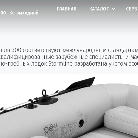
ГЛАВНАЯ
КАТАЛОГ
СЕРВ
.00
Вс:
выходной
num 300 соответствуют международным стандартам 
 квалифицированные зарубежные специалисты и маст
о-гребных лодок Stormline разработана учетом осо