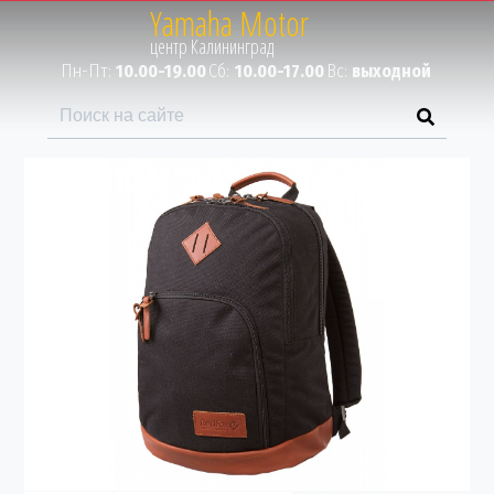
Yamaha Motor
Пн-Пт:
10.00-19.00
Сб:
10.00-17.00
Вс:
выходной