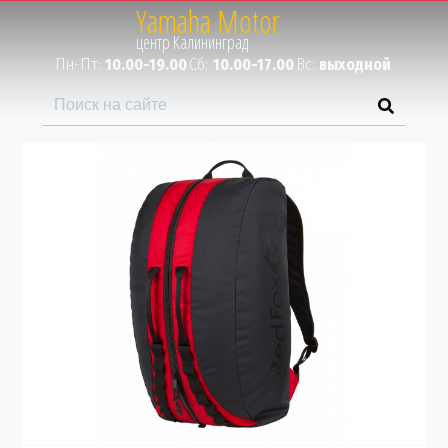
Yamaha Motor
Пн-Пт:
10.00-19.00
Сб:
10.00-17.00
Вс:
выходной